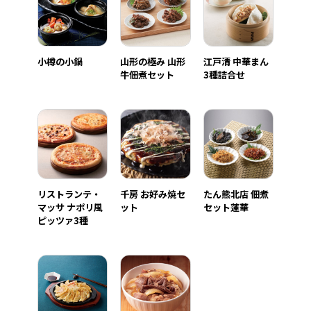
小樽の小鍋
山形の極み 山形
江戸清 中華まん
牛佃煮セット
3種詰合せ
リストランテ・
千房 お好み焼セ
たん熊北店 佃煮
マッサ ナポリ風
ット
セット蓮華
ピッツァ3種