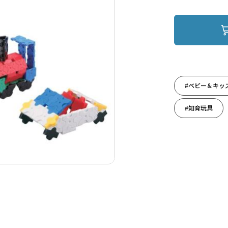
#ベビー＆キッ
#知育玩具