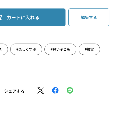
カートに入れる
編集する
ズ
#楽しく学ぶ
#賢い子ども
#雑貨
シェアする