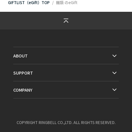
GIFTLIST（eGift）TOP
麺類
のeGift
ABOUT
SUPPORT
COMPANY
COPYRIGHT RINGBELL CO.,LTD. ALL RIGHTS RESERVED.