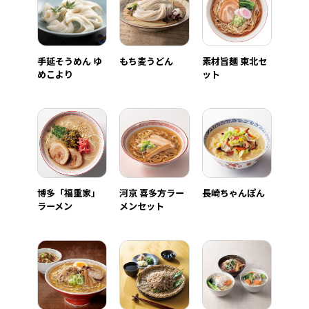
手延そうめん ゆ
もち麦うどん
素材旨麺 東北セ
めこより
ット
博多「福重家」
河京 喜多方ラー
長崎ちゃんぽん
ラーメン
メンセット