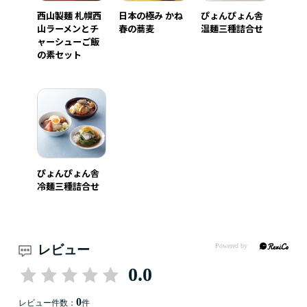
西山製麺 札幌西
日本の極み かね
ぴょんぴょん舎
山ラーメンとチ
春の蕎麦
温麺三種詰合せ
ャーシューご飯
の素セット
ぴょんぴょん舎
冷麺三種詰合せ
レビュー
0.0
0
レビュー件数：
件