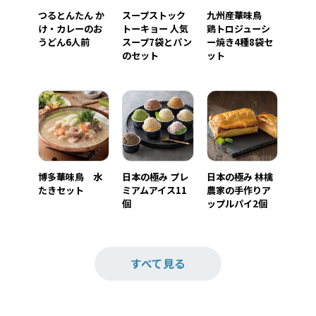
つるとんたん か
スープストック
九州産華味鳥
け・カレーのお
トーキョー 人気
鶏トロジューシ
うどん6人前
スープ7袋とパン
ー焼き4種8袋セ
のセット
ット
博多華味鳥 水
日本の極み プレ
日本の極み 林檎
たきセット
ミアムアイス11
農家の手作りア
個
ップルパイ2個
すべて見る