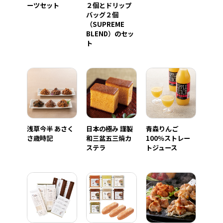
ーツセット
２個とドリップ
バッグ２個
（SUPREME
BLEND）のセッ
ト
浅草今半 あさく
日本の極み 謹製
青森りんご
さ歳時記
和三盆五三焼カ
100％ストレー
ステラ
トジュース