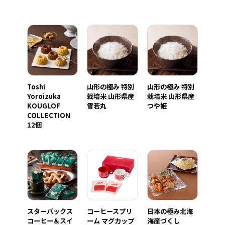
Toshi
山形の極み 特別
山形の極み 特別
Yoroizuka
栽培米 山形県産
栽培米 山形県産
KOUGLOF
雪若丸
つや姫
COLLECTION
12個
スターバックス
コーヒースプリ
日本の極み北海
コーヒー＆スイ
ーム マグカップ
海産づくし