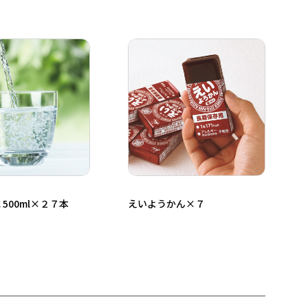
500ml×２７本
えいようかん×７