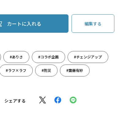
カートに入れる
編集する
#ありさ
#コラボ企画
#チェンジアップ
#ラフ×ラフ
#防災
#齋藤有紗
シェアする