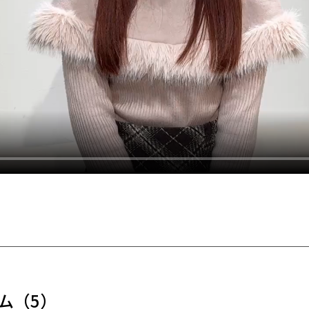
ム
（5）