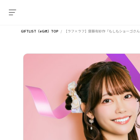
GIFTLIST（eGift）TOP
【ラフ×ラフ】齋藤有紗作「もしもショーゴさん