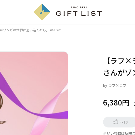
がゾンビの世界に迷い込んだら」
のeGift
【ラフ×
さんがゾ
by
ラフ×ラフ
6,380円
～10
※いいね数は反映