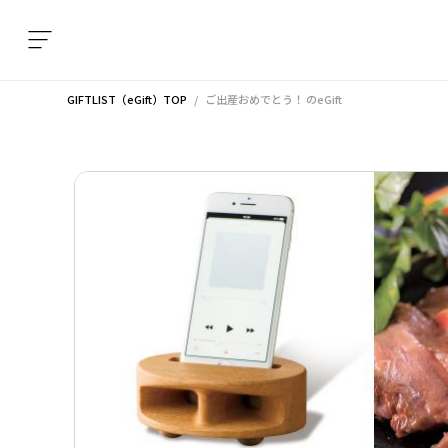
GIFTLIST（eGift）TOP
ご出産おめでとう！
のeGift