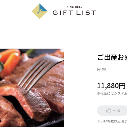
ご出産お
by
MK
11,880
※代金にはシステ
～10
※いいね数は反映