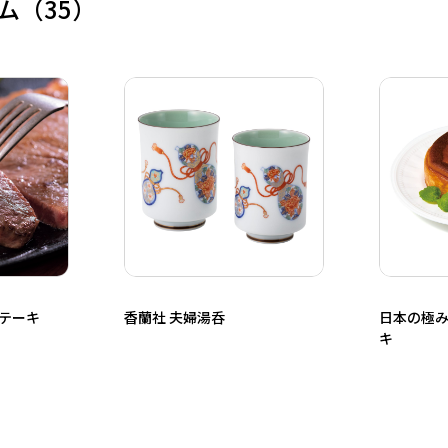
ム
（35）
ステーキ
香蘭社 夫婦湯呑
日本の極み
キ