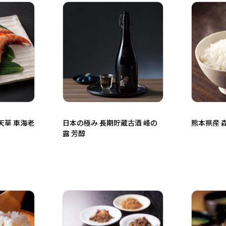
天草 車海老
日本の極み 長期貯蔵古酒 峰の
熊本県産 
露 芳醇