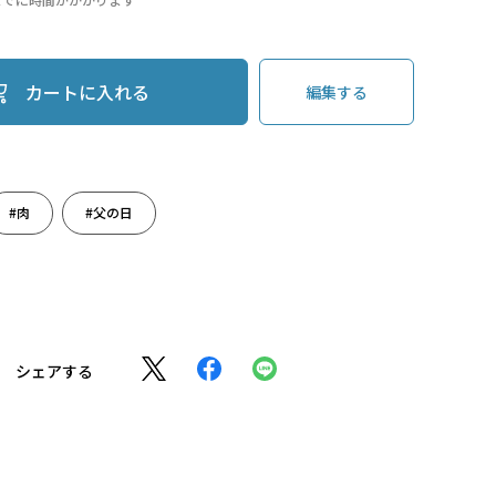
カートに入れる
編集する
#肉
#父の日
シェアする