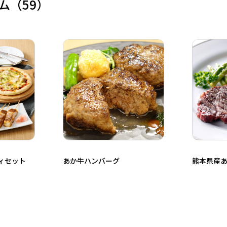
ム
（59）
ィセット
あか牛ハンバーグ
熊本県産