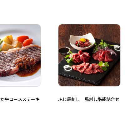
あか牛ロースステーキ
ふじ馬刺し 馬刺し堪能詰合せ