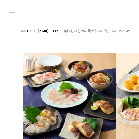
GIFTLIST（eGift）TOP
美味しいものに目がないお父さんに
のeGift