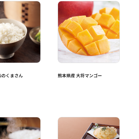
森のくまさん
熊本県産 大将マンゴー