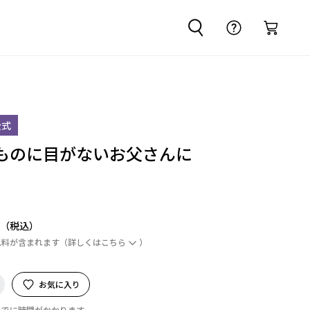
公式
ものに目がないお父さんに
円
ム料が含まれます
（詳しくは
こちら
）
お気に入り
までに時間がかかります