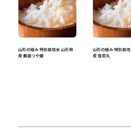
山形の極み 特別栽培米 山形県
山形の極み 特別栽培
産 厳選つや姫
産 雪若丸