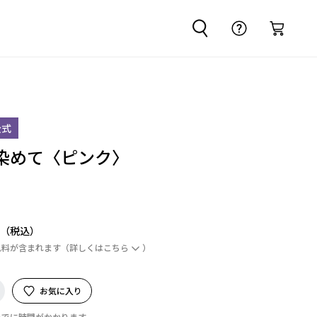
公式
染めて〈ピンク〉
円
ム料が含まれます
（詳しくは
こちら
）
お気に入り
までに時間がかかります