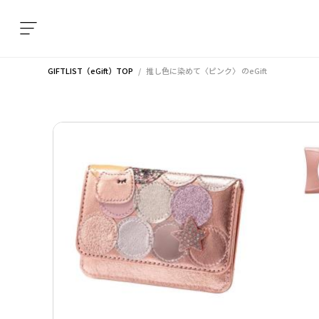
GIFTLIST（eGift）TOP
推し色に染めて〈ピンク〉
のeGift