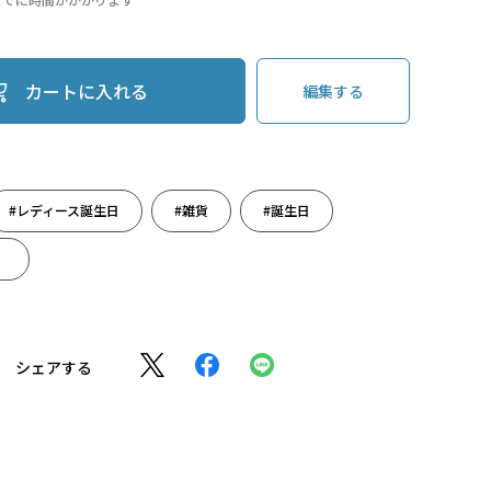
カートに入れる
編集する
#レディース誕生日
#雑貨
#誕生日
）
シェアする