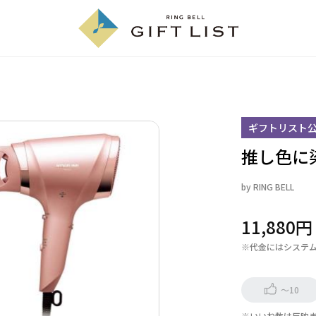
ギフトリスト
推し色に
by
RING BELL
11,880
※代金にはシステ
～10
※いいね数は反映