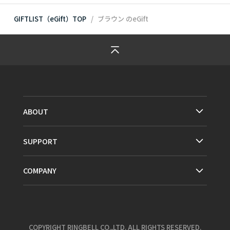
GIFTLIST（eGift）TOP
ブラウン
のeGift
ABOUT
SUPPORT
COMPANY
COPYRIGHT RINGBELL CO.,LTD. ALL RIGHTS RESERVED.