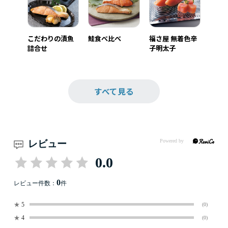
こだわりの漬魚
鮭食べ比べ
福さ屋 無着色辛
詰合せ
子明太子
すべて見る
レビュー
0.0
0
レビュー件数：
件
★
5
(0)
★
4
(0)