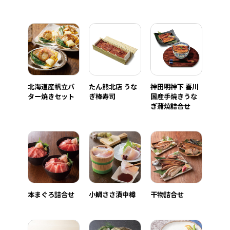
北海道産帆立バ
たん熊北店 うな
神田明神下 喜川
ター焼きセット
ぎ棒寿司
国産手焼きうな
ぎ蒲焼詰合せ
本まぐろ詰合せ
小鯛ささ漬中樽
干物詰合せ