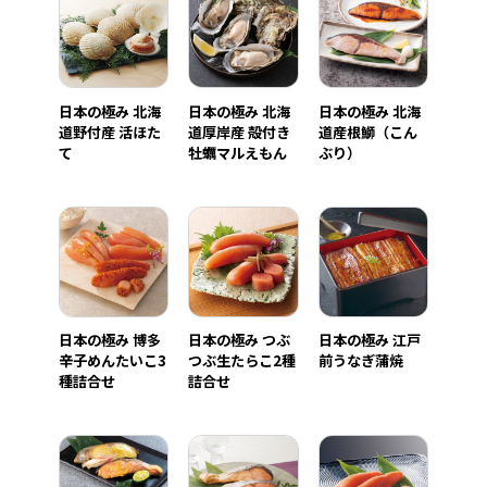
日本の極み 北海
日本の極み 北海
日本の極み 北海
道野付産 活ほた
道厚岸産 殻付き
道産根鰤（こん
て
牡蠣マルえもん
ぶり）
日本の極み 博多
日本の極み つぶ
日本の極み 江戸
辛子めんたいこ3
つぶ生たらこ2種
前うなぎ蒲焼
種詰合せ
詰合せ