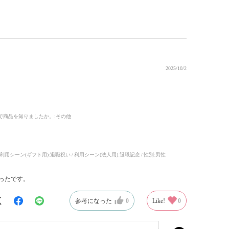
2025/10/2
で商品を知りましたか。
:その他
利用シーン(ギフト用):
退職祝い
利用シーン(法人用):
退職記念
性別:
男性
ったです。
参考になった
0
Like!
0