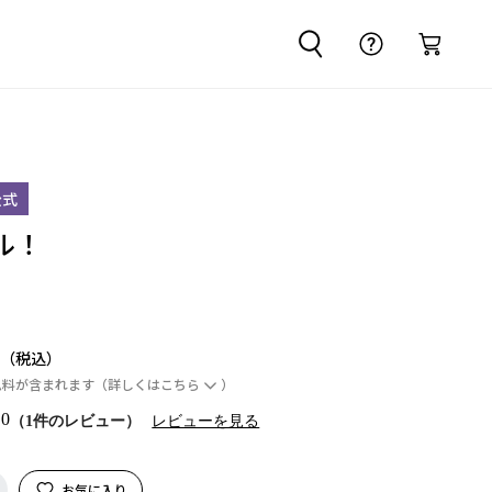
公式
ル！
円
ム料が含まれます
（詳しくは
こちら
）
.0
（1件のレビュー）
レビューを見る
お気に入り