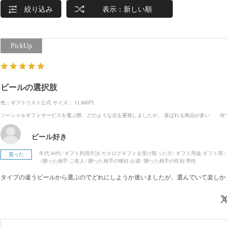
絞り込み
表示：新しい順
ビールの選択肢
色：ギフトリスト公式
サイズ： 11,880円
ソーシャルギフトサービスを選ぶ際、どのような点を重視しましたか。
:喜ばれる商品が多い
何
ビール好き
年代:
40代
ギフト利用方法:
カタログギフトを受け取った方
ギフト用途:
ギフト用
貰った
贈った相手:
ご友人
贈った相手の嗜好:
お酒
贈った相手の性別:
男性
タイプの違うビールから選ぶのでどれにしようか迷いましたが、選んでいて楽しか