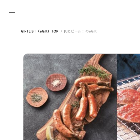
GIFTLIST（eGift）TOP
肉とビール！
のeGift