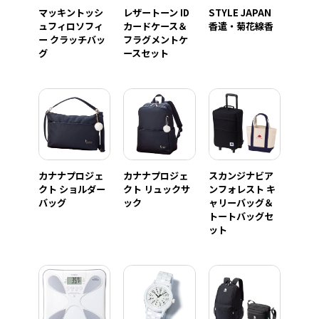
マッキントッシ
レザートーン ID
STYLE JAPAN
ュフィロソフィ
カードケース＆
香遣・菊花線香
ー クラッチバッ
フラグメントケ
グ
ースセット
カナナプロジェ
カナナプロジェ
スカンジナビア
クト ショルダー
クト リュックサ
ンフォレスト キ
バッグ
ック
ャリーバッグ＆
トートバッグセ
ット