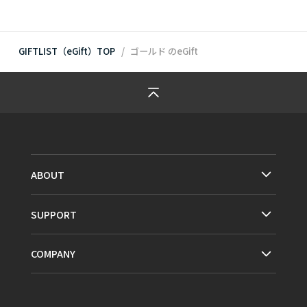
GIFTLIST（eGift）TOP
ゴールド
のeGift
ABOUT
SUPPORT
COMPANY