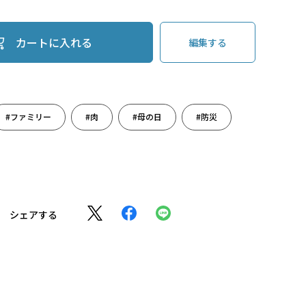
カートに入れる
編集する
#ファミリー
#肉
#母の日
#防災
シェアする