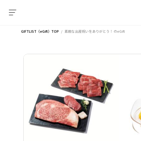
GIFTLIST（eGift）TOP
素敵な出産祝いをありがとう！
のeGift