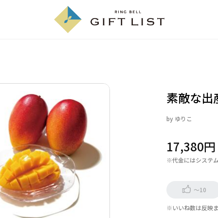
素敵な出
by
ゆりこ
17,380
※代金にはシステ
～10
※いいね数は反映