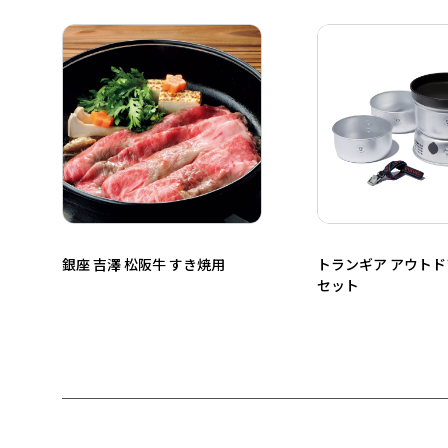
銀座 吉澤 松阪牛 すき焼用
トランギア アウト
セット