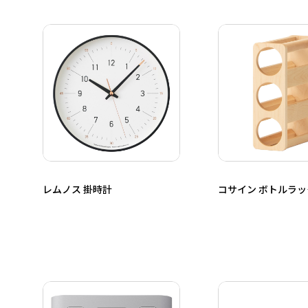
レムノス 掛時計
コサイン ボトルラッ