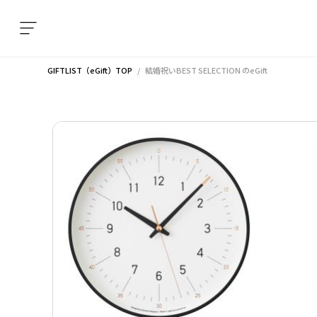
GIFTLIST（eGift）TOP
結婚祝いBEST SELECTION
のeGift