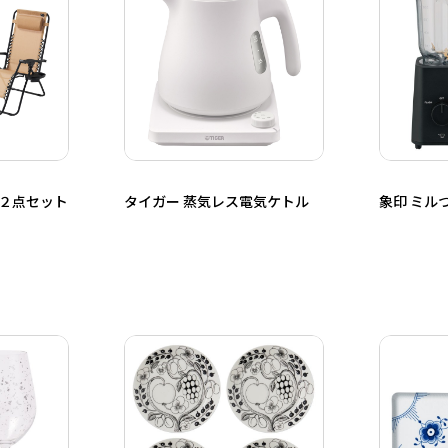
ー２点セット
タイガー 蒸気レス電気ケトル
象印 ミル