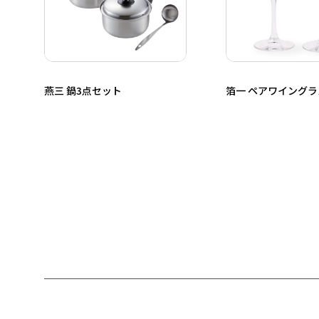
燕三 鍋3点セット
箔一 ペアワイングラ