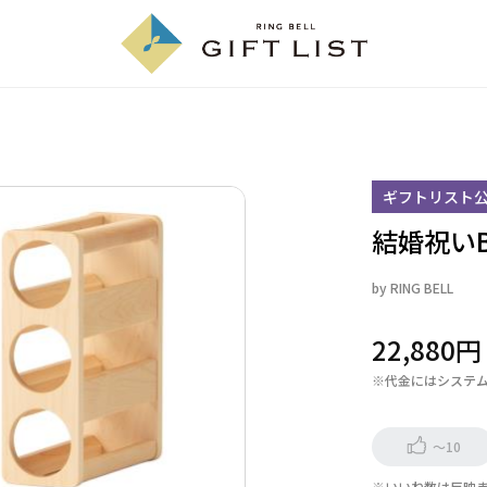
ギフトリスト
結婚祝いBE
by
RING BELL
22,880
※代金にはシステ
～10
※いいね数は反映