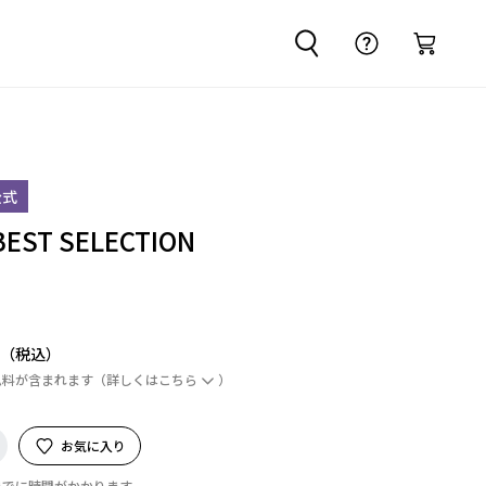
公式
ST SELECTION
円
ム料が含まれます
（詳しくは
こちら
）
お気に入り
までに時間がかかります