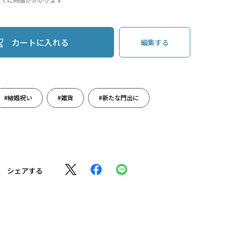
カートに入れる
編集する
#結婚祝い
#雑貨
#新たな門出に
シェアする