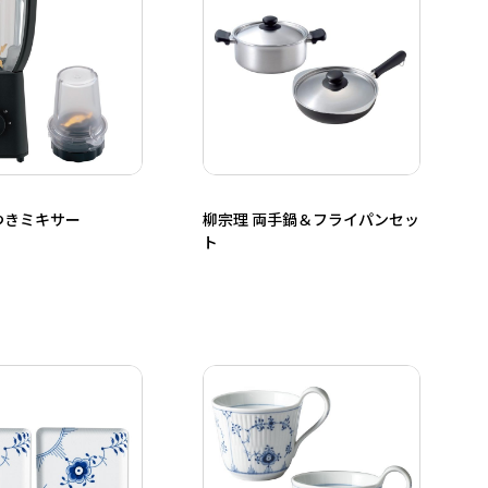
つきミキサー
柳宗理 両手鍋＆フライパンセッ
ト