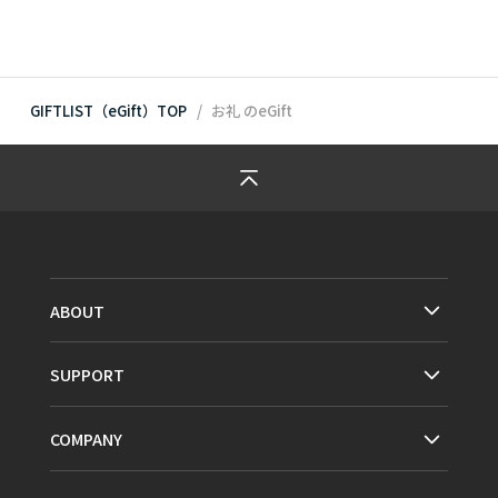
GIFTLIST（eGift）TOP
お礼
のeGift
ABOUT
SUPPORT
COMPANY