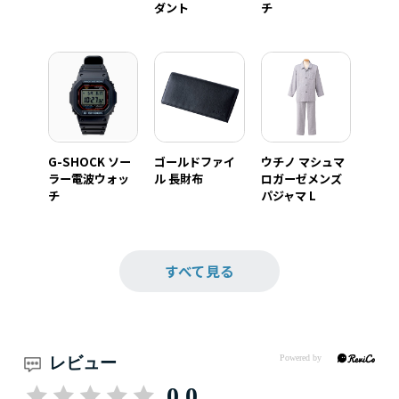
ダント
チ
G-SHOCK ソー
ゴールドファイ
ウチノ マシュマ
ラー電波ウォッ
ル 長財布
ロガーゼメンズ
チ
パジャマ L
すべて見る
レビュー
0.0