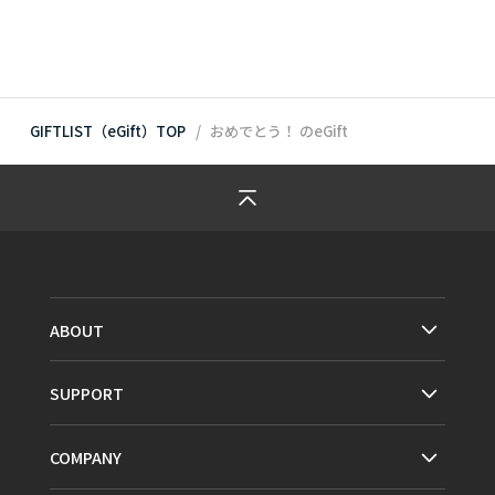
GIFTLIST（eGift）TOP
おめでとう！
のeGift
ABOUT
SUPPORT
COMPANY