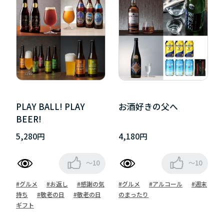
PLAY BALL! PLAY
お酒好きの父へ
BEER!
5,280円
4,180円
～10
～10
#グルメ
#お返し
#感謝の気
#グルメ
#アルコール
#週末
持ち
#敬老の日
#敬老の日
のまったり
ギフト