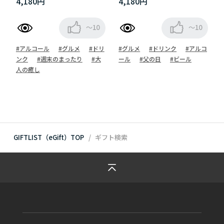
4,180円
4,180円
～10
～10
#アルコール
#グルメ
#ドリ
#グルメ
#ドリンク
#アルコ
ンク
#週末のまったり
#大
ール
#父の日
#ビール
人の癒し
GIFTLIST（eGift）TOP
ギフト検索