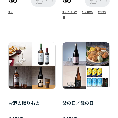
～10
～10
#肉
#肉だらけ
#肉食系
#父の
日
お酒の贈りもの
父の日／母の日