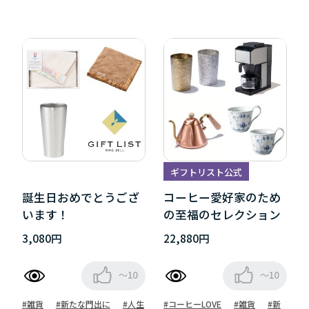
ギフトリスト公式
誕生日おめでとうござ
コーヒー愛好家のため
います！
の至福のセレクション
3,080円
22,880円
～10
～10
#雑貨
#新たな門出に
#人生
#コーヒーLOVE
#雑貨
#新