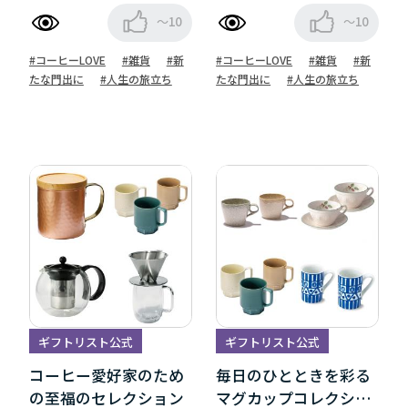
～10
～10
#コーヒーLOVE
#雑貨
#新
#コーヒーLOVE
#雑貨
#新
たな門出に
#人生の旅立ち
たな門出に
#人生の旅立ち
ギフトリスト公式
ギフトリスト公式
コーヒー愛好家のため
毎日のひとときを彩る
の至福のセレクション
マグカップコレクショ