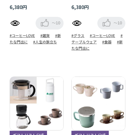
ン
6,380円
6,380円
～10
～10
#コーヒーLOVE
#雑貨
#新
#グラス
#コーヒーLOVE
#
たな門出に
#人生の旅立ち
テーブルウェア
#食器
#新
たな門出に