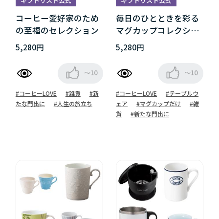
ギフトリスト公式
ギフトリスト公式
コーヒー愛好家のため
毎日のひとときを彩る
の至福のセレクション
マグカップコレクショ
ン
5,280円
5,280円
～10
～10
#コーヒーLOVE
#雑貨
#新
#コーヒーLOVE
#テーブルウ
たな門出に
#人生の旅立ち
ェア
#マグカップだけ
#雑
貨
#新たな門出に