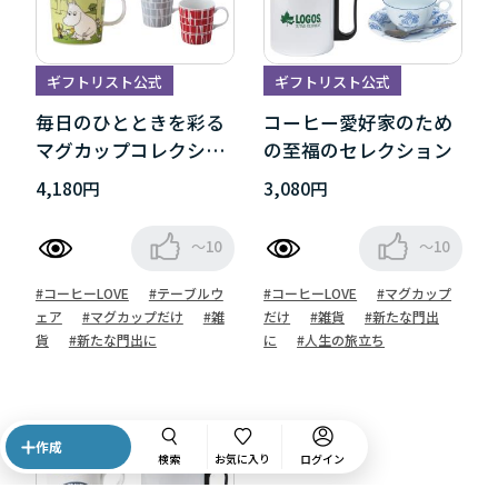
ギフトリスト公式
ギフトリスト公式
毎日のひとときを彩る
コーヒー愛好家のため
マグカップコレクショ
の至福のセレクション
ン
4,180円
3,080円
～10
～10
#コーヒーLOVE
#テーブルウ
#コーヒーLOVE
#マグカップ
ェア
#マグカップだけ
#雑
だけ
#雑貨
#新たな門出
貨
#新たな門出に
に
#人生の旅立ち
作成
検索
お気に入り
ログイン