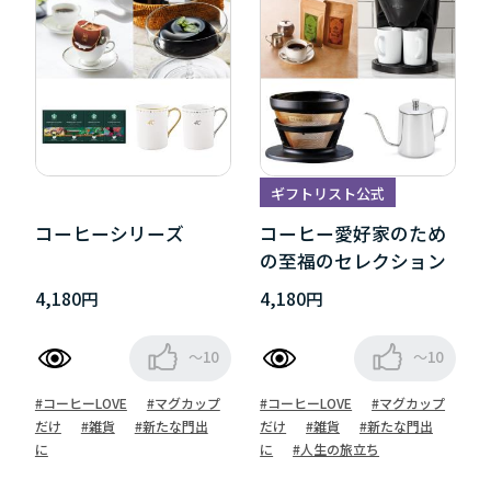
ギフトリスト公式
コーヒーシリーズ
コーヒー愛好家のため
の至福のセレクション
4,180円
4,180円
～10
～10
#コーヒーLOVE
#マグカップ
#コーヒーLOVE
#マグカップ
だけ
#雑貨
#新たな門出
だけ
#雑貨
#新たな門出
に
に
#人生の旅立ち