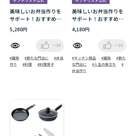
ギフトリスト公式
ギフトリスト公式
美味しいお弁当作りを
美味しいお弁当作りを
サポート！おすすめグ
サポート！おすすめグ
ッズ
ッズ
5,280円
4,180円
～10
～10
#雑貨
#新たな門出に
#弁当
#キッチン用品
#雑貨
#新た
作り
#料理
#料理男子
な門出に
#人生の旅立ち
#
弁当作り