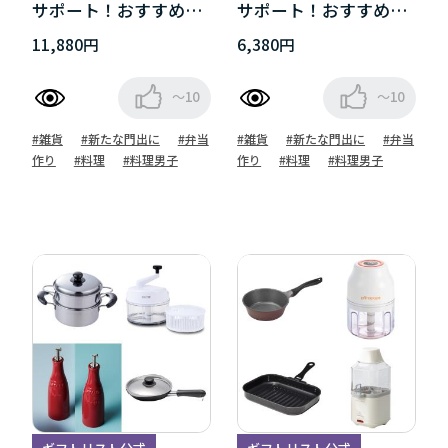
サポート！おすすめグ
サポート！おすすめグ
ッズ
ッズ
11,880円
6,380円
～10
～10
#雑貨
#新たな門出に
#弁当
#雑貨
#新たな門出に
#弁当
作り
#料理
#料理男子
作り
#料理
#料理男子