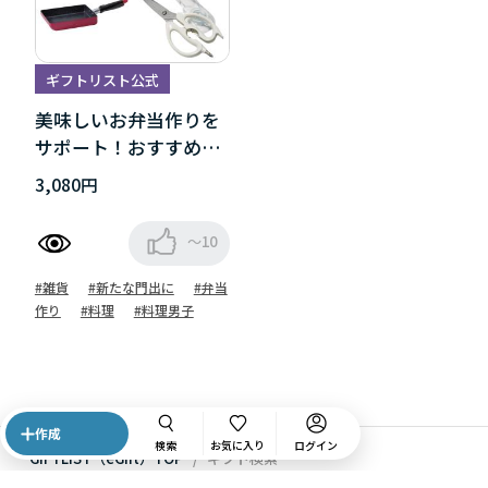
ギフトリスト公式
美味しいお弁当作りを
サポート！おすすめグ
ッズ
3,080円
～10
#雑貨
#新たな門出に
#弁当
作り
#料理
#料理男子
作成
検索
お気に入り
ログイン
GIFTLIST（eGift）TOP
ギフト検索