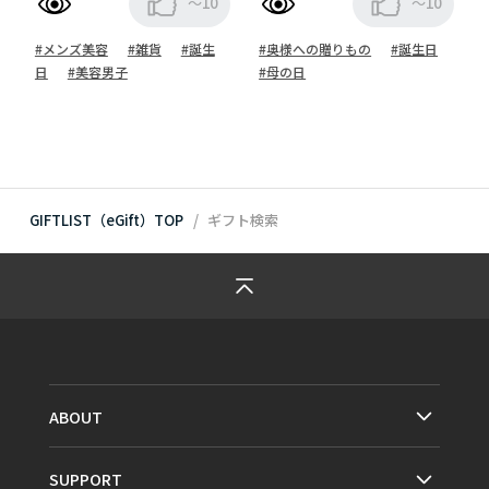
～10
～10
#メンズ美容
#雑貨
#誕生
#奥様への贈りもの
#誕生日
日
#美容男子
#母の日
GIFTLIST（eGift）TOP
ギフト検索
ABOUT
SUPPORT