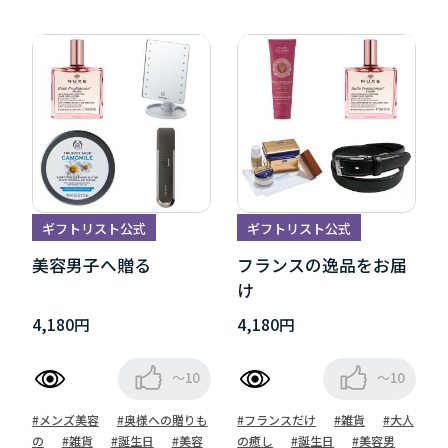
ギフトリスト公式
ギフトリスト公式
美容男子へ贈る
フランスの逸品をお届
け
4,180円
4,180円
～10
～10
#メンズ美容
#奥様への贈りも
#フランスだけ
#雑貨
#大人
の
#雑貨
#誕生日
#美容
の癒し
#誕生日
#美容男