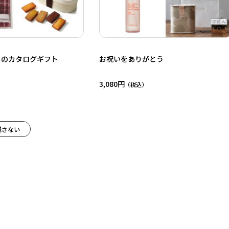
メのカタログギフト
お祝いをありがとう
3,080円
残さない