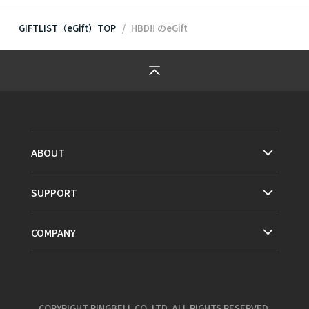
GIFTLIST（eGift）TOP
HBD!!
のeGift
ABOUT
SUPPORT
COMPANY
COPYRIGHT RINGBELL CO.,LTD. ALL RIGHTS RESERVED.