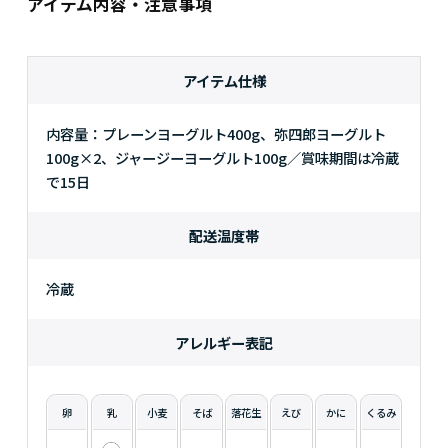
アイテム内容・注意事項
アイテム仕様
内容量：プレーンヨーグルト400g、弥四郎ヨーグルト
100g×2、ジャージーヨーグルト100g／賞味期間は冷蔵
で15日
配送温度帯
冷蔵
アレルギー表記
卵
乳
小麦
そば
落花生
えび
かに
くるみ