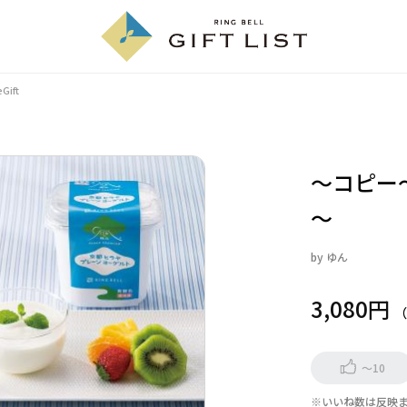
Gift
～コピー
～
by
ゆん
3,080円
～10
※いいね数は反映