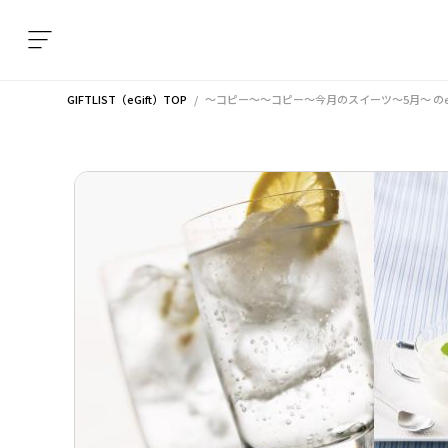
GIFTLIST（eGift）TOP
～コピー～～コピー～今月のスイーツ～5月～
のe