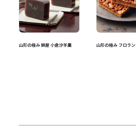
山形の極み 錦屋 小倉汐羊羹
山形の極み フロラン