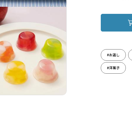
#お返し
#洋菓子