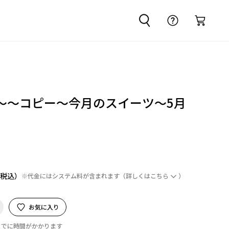
～～コピー～今月のスイーツ～5月
※代金にはシステム料が含まれます
（詳しくは
こちら
）
お気に入り
までに時間がかかります