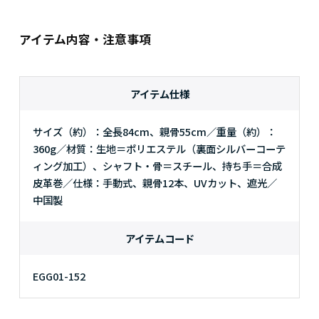
アイテム内容・注意事項
アイテム仕様
サイズ（約）：全長84cm、親骨55cm／重量（約）：
360g／材質：生地＝ポリエステル（裏面シルバーコーテ
ィング加工）、シャフト・骨＝スチール、持ち手＝合成
皮革巻／仕様：手動式、親骨12本、UVカット、遮光／
中国製
アイテムコード
EGG01-152