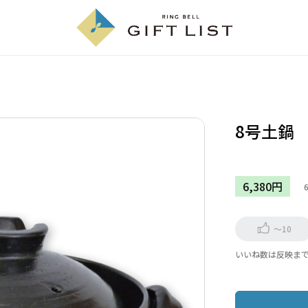
8号土鍋
6,380円
～10
いいね数は反映ま