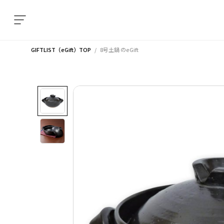
GIFTLIST（eGift）TOP
8号土鍋
のeGift