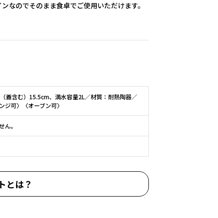
インなのでそのまま食卓でご使用いただけます。
（蓋含む）15.5cm、満水容量2L／材質：耐熱陶器／
ンジ可〉〈オーブン可〉
せん。
トとは？