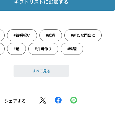
ギフトリストに追加する
#結婚祝い
#雑貨
#新たな門出に
#鍋
#弁当作り
#料理
すべて見る
シェアする