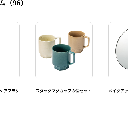
ム
（96）
ンケアブラシ
スタックマグカップ３個セット
メイクア