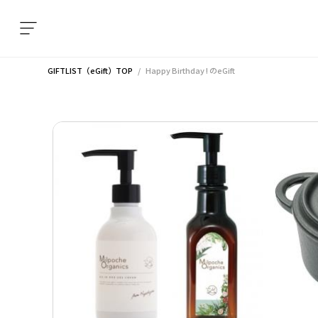
GIFTLIST（eGift）TOP
Happy Birthday !
のeGift