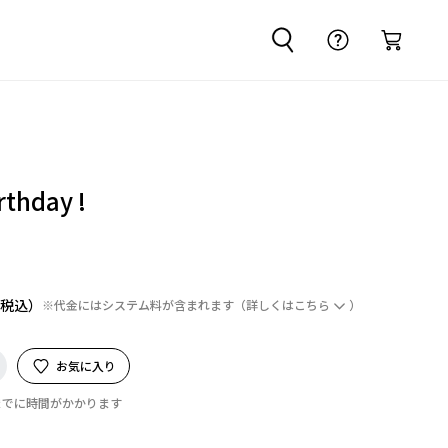
rthday !
※代金にはシステム料が含まれます
（詳しくは
こちら
）
お気に入り
までに時間がかかります