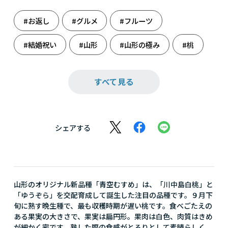
#お返し
#グルメ
#フルーツ
#結婚祝い
#山形
#山形の極み
#桃
#農産物
#母の日
すべて見る
シェアする
山形のオリジナル新品種「青空むすめ」は、「川中島白桃」と
「ゆうぞら」を交配育成して誕生した注目の品種です。９月下
旬に熟す晩生種で、最も収穫時期が遅い桃です。食べごたえの
ある果実の大きさで、果実は扁円形。果肉は白色、肉質はきめ
が細かく密です。熟した際の食感がとろりとして素晴らしく、