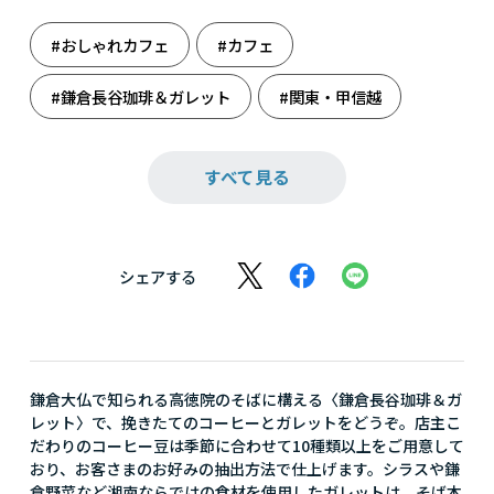
#おしゃれカフェ
#カフェ
#鎌倉長谷珈琲＆ガレット
#関東・甲信越
#結婚祝い
#至福のカフェタイム
#体験
すべて見る
#母の日
シェアする
鎌倉大仏で知られる高徳院のそばに構える〈鎌倉長谷珈琲＆ガ
レット〉で、挽きたてのコーヒーとガレットをどうぞ。店主こ
だわりのコーヒー豆は季節に合わせて10種類以上をご用意して
おり、お客さまのお好みの抽出方法で仕上げます。シラスや鎌
倉野菜など湘南ならではの食材を使用したガレットは、そば本