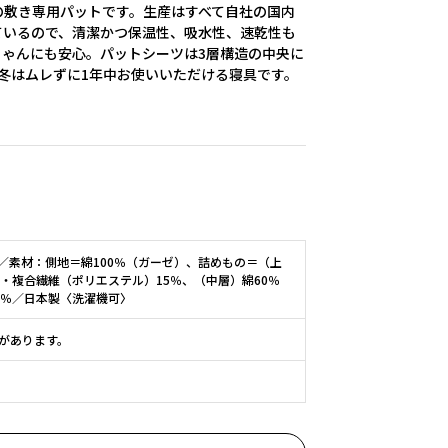
の敷き専用パットです。生産はすべて自社の国内
ているので、清潔かつ保温性、吸水性、速乾性も
ゃんにも安心。パットシーツは3層構造の中央に
冬はムレずに1年中お使いいただける寝具です。
cm／素材：側地＝綿100％（ガーゼ）、詰めもの＝（上
・複合繊維（ポリエステル）15％、（中層）綿60％
0％／日本製〈洗濯機可〉
があります。