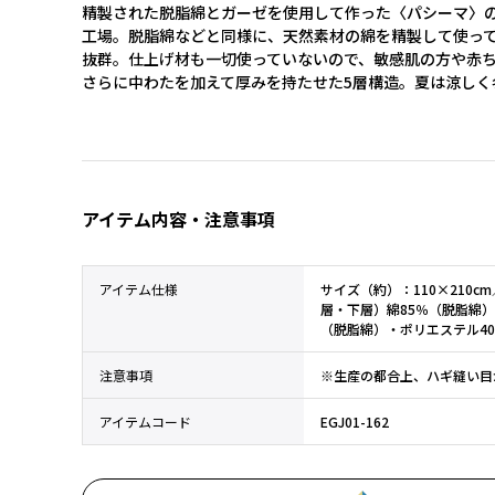
精製された脱脂綿とガーゼを使用して作った〈パシーマ〉
工場。脱脂綿などと同様に、天然素材の綿を精製して使っ
抜群。仕上げ材も一切使っていないので、敏感肌の方や赤ち
さらに中わたを加えて厚みを持たせた5層構造。夏は涼しく
アイテム内容・注意事項
アイテム仕様
サイズ（約）：110×210
層・下層）綿85％（脱脂綿）
（脱脂綿）・ポリエステル4
注意事項
※生産の都合上、ハギ縫い目
アイテムコード
EGJ01-162