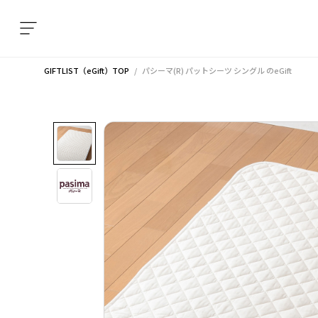
GIFTLIST（eGift）TOP
パシーマ(R) パットシーツ シングル
のeGift