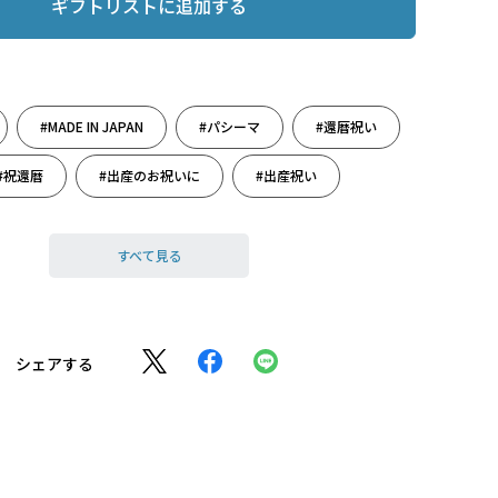
ギフトリストに追加する
#MADE IN JAPAN
#パシーマ
#還暦祝い
#祝還暦
#出産のお祝いに
#出産祝い
#父の日
#父の日ギフト
すべて見る
シェアする