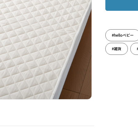
#helloベビー
#雑貨
#寝具