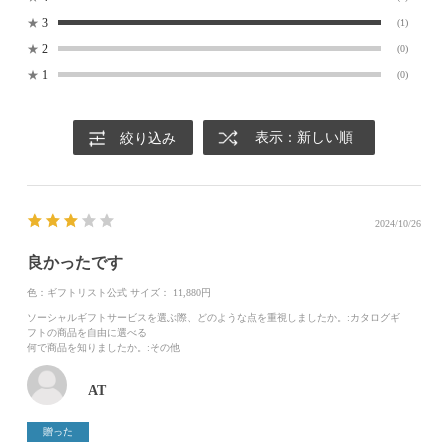
★
3
(1)
★
2
(0)
★
1
(0)
表示：新しい順
絞り込み
2024/10/26
良かったです
色：ギフトリスト公式
サイズ： 11,880円
ソーシャルギフトサービスを選ぶ際、どのような点を重視しましたか。
:カタログギ
フトの商品を自由に選べる
何で商品を知りましたか。
:その他
AT
贈った