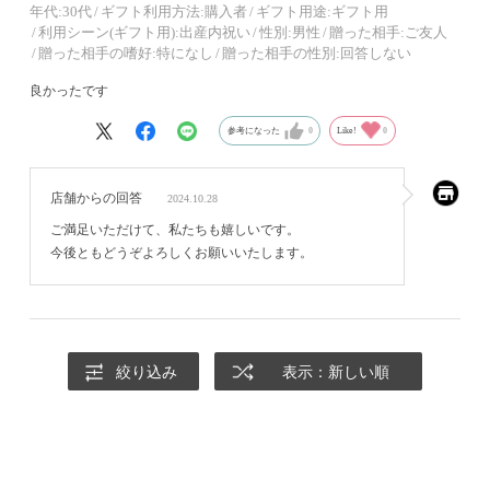
年代:
30代
ギフト利用方法:
購入者
ギフト用途:
ギフト用
利用シーン(ギフト用):
出産内祝い
性別:
男性
贈った相手:
ご友人
贈った相手の嗜好:
特になし
贈った相手の性別:
回答しない
良かったです
参考になった
0
Like!
0
店舗からの回答
2024.10.28
ご満足いただけて、私たちも嬉しいです。
今後ともどうぞよろしくお願いいたします。
絞り込み
表示：新しい順