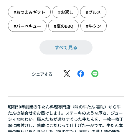
#おつまみギフト
#お返し
#グルメ
#バーベキュー
#夏のBBQ
#牛タン
#牛肉
#結婚祝い
#肉
#肉だらけ
すべて見る
#肉食系
#母の日
#味の牛たん
シェアする
昭和50年創業の牛たん料理専門店〈味の牛たん 喜助〉から牛
たんの詰合せをお届けします。ステーキのような厚さ、ジュー
シィな味わい。職人たちが選りすぐった牛たんを、一枚一枚丁
寧に味付けし、熟成にこだわって仕上げた一品です。牛たん本
来の味わいを引き出した〈味の牛たん 喜助〉の職人技の味を