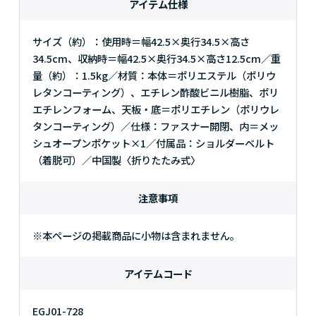
アイテム仕様
サイズ（約）：使用時＝幅42.5×奥行34.5×高さ
34.5cm、収納時＝幅42.5×奥行34.5×高さ12.5cm／重
量（約）：1.5kg／材質：本体＝ポリエステル（ポリウ
レタンコーティング）、エチレン酢酸ビニル樹脂、ポリ
エチレンフォーム、天板・底＝ポリエチレン（ポリウレ
タンコーティング）／仕様：ファスナー開閉、内＝メッ
シュオープンポケット×1／付属品：ショルダーベルト
（着脱可）／中国製〈折りたたみ式〉
注意事項
※本ページの掲載商品に小物は含まれません。
アイテムコード
EGJ01-728