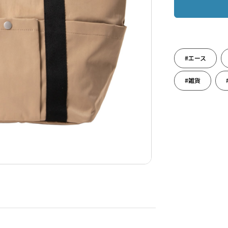
#エース
#雑貨
#旅のお供