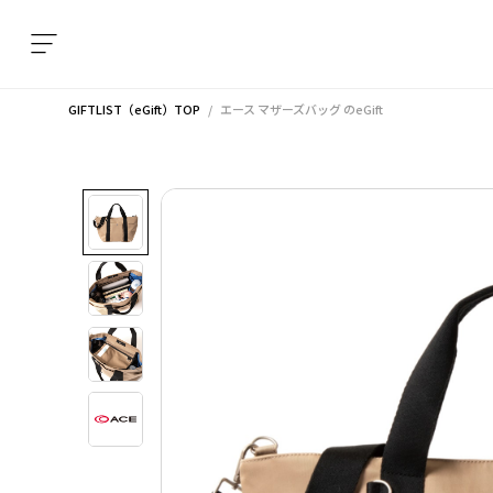
GIFTLIST（eGift）TOP
エース マザーズバッグ
のeGift