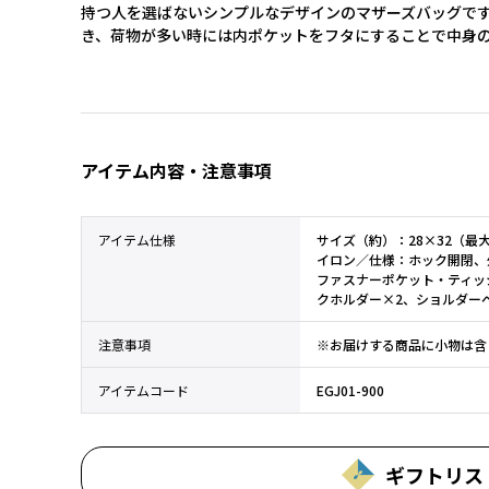
持つ人を選ばないシンプルなデザインのマザーズバッグで
き、荷物が多い時には内ポケットをフタにすることで中身
アイテム内容・注意事項
アイテム仕様
サイズ（約）：28×32（最大
イロン／仕様：ホック開閉、
ファスナーポケット・ティッ
クホルダー×2、ショルダー
注意事項
※お届けする商品に小物は含
アイテムコード
EGJ01-900
ギフトリス