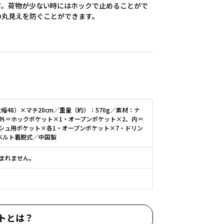
す。荷物が少ない時にはホックで止めることがで
の丸見えを防ぐことができます。
幅48）×マチ20cm／重量（約）：570g／素材：ナ
外＝ホックポケット×1・オープンポケット×2、内＝
シュ用ポケット×各1・オープンポケット×7・ドリン
ベルト着脱式／中国製
まれません。
トとは？