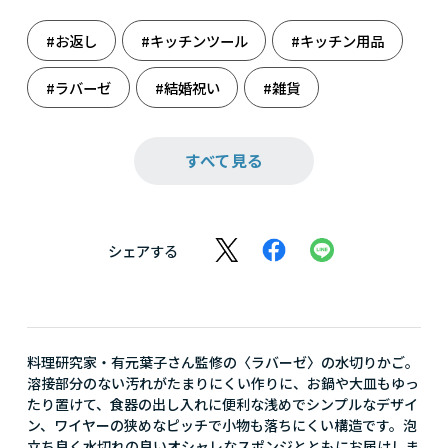
#お返し
#キッチンツール
#キッチン用品
#ラバーゼ
#結婚祝い
#雑貨
#新たな門出に
#人生の旅立ち
#料理
すべて見る
#料理男子
シェアする
料理研究家・有元葉子さん監修の〈ラバーゼ〉の水切りかご。
溶接部分のない汚れがたまりにくい作りに、お鍋や大皿もゆっ
たり置けて、食器の出し入れに便利な浅めでシンプルなデザイ
ン、ワイヤーの狭めなピッチで小物も落ちにくい構造です。泡
立ち良く水切れの良いオシャレなスポンジとともにお届けしま