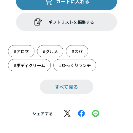
カートに入れる
ギフトリストを編集する
#アロマ
#グルメ
#スパ
#ボディクリーム
#ゆっくりランチ
#リラックス
#映え集めました
すべて見る
#感謝の気持ち
#結婚祝い
#雑貨
#週末のまったり
#食事券
#新たな門出に
シェアする
#人生の旅立ち
#体験
#大人の癒し