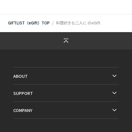
GIFTLIST（eGift）TOP
料理好きな二人に
のeGift
ABOUT
SUPPORT
COMPANY