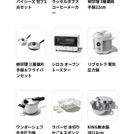
パイシーズ 包丁2
ラッセルホブス
柳宗理 3層鋼両
点セット
コーヒーメーカ
手鍋22cm
ー
柳宗理 三層鋼片
シロカ オーブン
リブセトラ 電気
手鍋＆フライパ
トースター
圧力鍋
ンセット
ワンダーシェフ
ラバーゼ 水切り
KING無水鍋
片手圧力鍋
かご＆スポンジ
(R)18cm