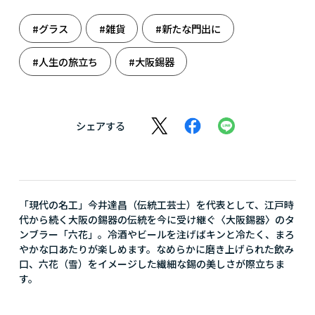
#グラス
#雑貨
#新たな門出に
#人生の旅立ち
#大阪錫器
シェアする
「現代の名工」今井達昌（伝統工芸士）を代表として、江戸時
代から続く大阪の錫器の伝統を今に受け継ぐ〈大阪錫器〉のタ
ンブラー「六花」。冷酒やビールを注げばキンと冷たく、まろ
やかな口あたりが楽しめます。なめらかに磨き上げられた飲み
口、六花（雪）をイメージした繊細な錫の美しさが際立ちま
す。