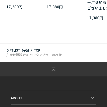
ーご参加あ
17,380円
17,380円
ございまし
17,380円
GIFTLIST（eGift）TOP
大阪錫器 六花 ペアタンブラー
のeGift
ABOUT