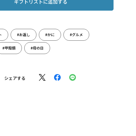
ギフトリストに追加する
ト
#お返し
#かに
#グルメ
#甲殻類
#母の日
シェアする