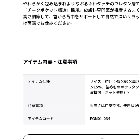
やわらかく包み込まれようなぷるふわタッチのウレタン層
「チークポケット構造」採用。皮膚科専門医が推奨するま
高さ調節して、首から背中をサポートして自然で深いリラ
は両端でお休みください。
アイテム内容・注意事項
アイテム仕様
サイズ（約）：45×60×高
ン15％、詰めもの＝ウレタ
濯機可（ネット使用）〉
注意事項
※高さは目安です。使用状況
アイテムコード
EGM01-034