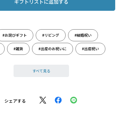
ギフトリストに追加する
#お詫びギフト
#リビング
#結婚祝い
#雑貨
#出産のお祝いに
#出産祝い
#寝具
#睡眠・快眠
#西川
#母の日
すべて見る
#枕
シェアする