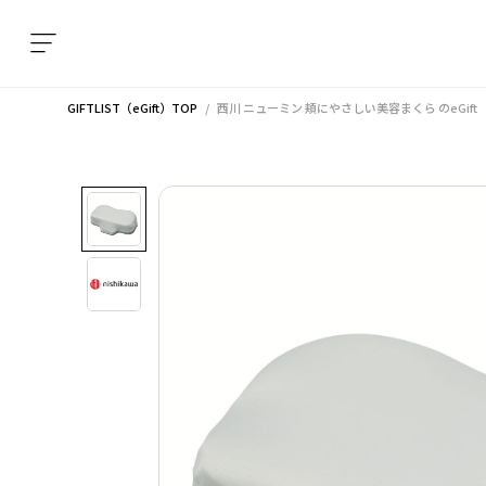
GIFTLIST（eGift）TOP
西川 ニューミン 頬にやさしい美容まくら
のeGift