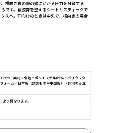
で、横向き寝の際の頬にかかる圧力を分散する
くらです。寝姿勢を整えるシートとスティックで
ックスへ。仰向けのときは中央で、横向きの場合
さ12cm／素材：側地＝ポリエステル85％・ポリウレタ
ンフォーム／日本製（詰めもの＝中国製）〈側地のみ洗
により異なります。