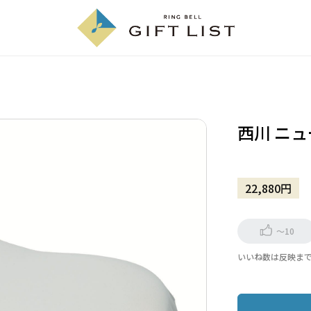
西川 ニ
22,880円
～10
いいね数は反映ま