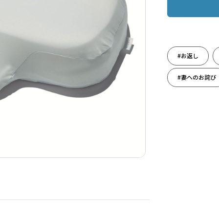
#お返し
#妻へのお詫び
#寝ること
#母の日ギフト