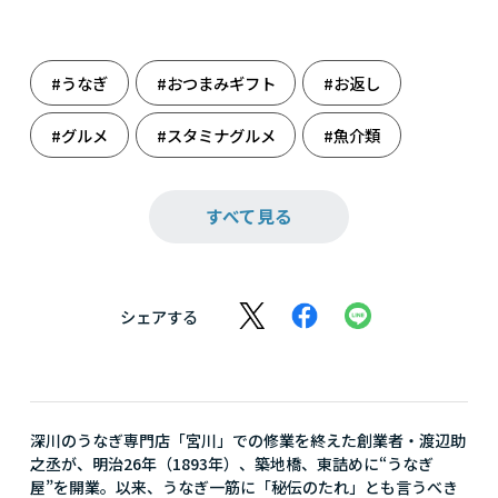
#うなぎ
#おつまみギフト
#お返し
#グルメ
#スタミナグルメ
#魚介類
#魚類
#結婚祝い
#土用の丑
すべて見る
#日本の極み
シェアする
深川のうなぎ専門店「宮川」での修業を終えた創業者・渡辺助
之丞が、明治26年（1893年）、築地橋、東詰めに“うなぎ
屋”を開業。以来、うなぎ一筋に「秘伝のたれ」とも言うべき