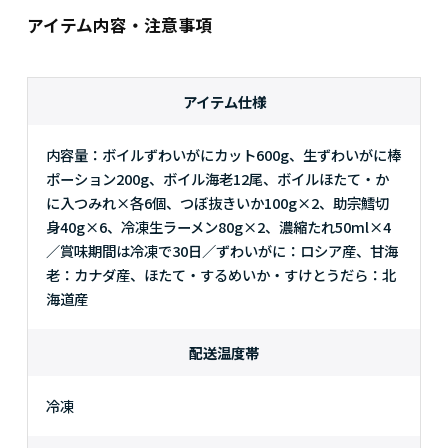
アイテム内容・注意事項
アイテム仕様
内容量：ボイルずわいがにカット600g、生ずわいがに棒
ポーション200g、ボイル海老12尾、ボイルほたて・か
に入つみれ×各6個、つぼ抜きいか100g×2、助宗鱈切
身40g×6、冷凍生ラーメン80g×2、濃縮たれ50ml×4
／賞味期間は冷凍で30日／ずわいがに：ロシア産、甘海
老：カナダ産、ほたて・するめいか・すけとうだら：北
海道産
配送温度帯
冷凍