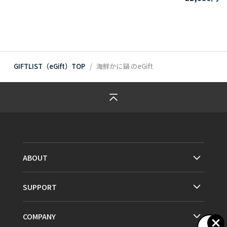
GIFTLIST（eGift）TOP
海鮮かに鍋
のeGift
ABOUT
SUPPORT
COMPANY