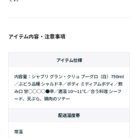
アイテム内容・注意事項
アイテム仕様
内容量：シャブリ グラン・クリュ ブーグロ（白）750ml
／ぶどう品種 シャルドネ／ボディ ミディアムボディ／飲
み口 甘○○○○●辛／適温 10～11℃／合う料理 シーフ
ード、天ぷら、鶏肉のソテー
配送温度帯
常温