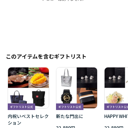
このアイテムを含むギフトリスト
ギフトリスト公式
ギフトリスト公式
ギフトリスト公
内祝いベストセレク
新たな門出に
HAPPY WHI
ション
22,880円
22,880円