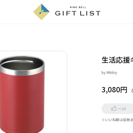
生活応援
by
Mikkiy
3,080円
～10
※いいね数は反映