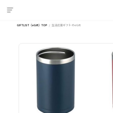
GIFTLIST（eGift）TOP
生活応援ギフト
のeGift