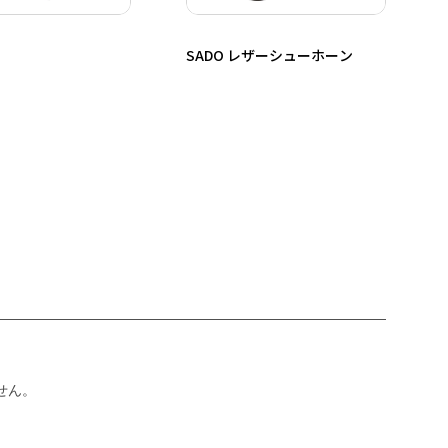
ス
SADO レザーシューホーン
せん。