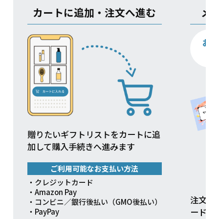
カートに追加・注文へ進む
メ
お
贈りたいギフトリストをカートに追
加して購入手続きへ進みます
ご利用可能なお支払い方法
・クレジットカード
・Amazon Pay
注文方
・コンビニ／銀行後払い（GMO後払い）
ードを
・PayPay