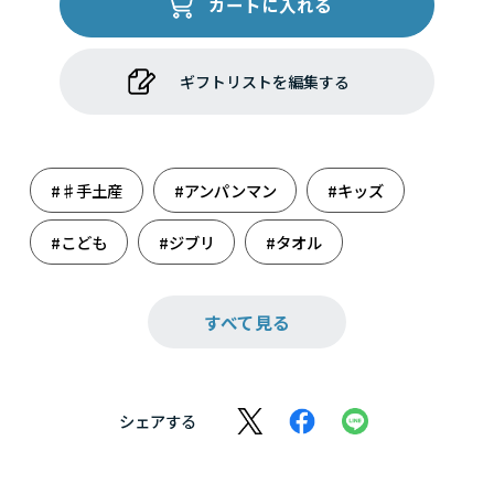
カートに入れる
ギフトリストを編集する
#♯手土産
#アンパンマン
#キッズ
#こども
#ジブリ
#タオル
#ディズニー
#バス
#はらぺこあおむし
すべて見る
#プレゼント交換
#ベビー
#ベビー＆キッズ
#ホリデーシーズン
シェアする
#リビング
#雑貨
#忘年会