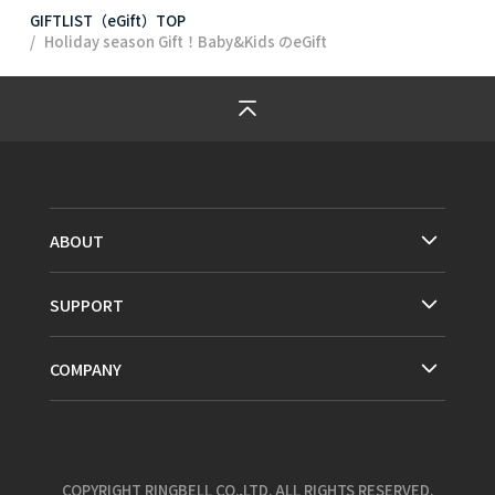
GIFTLIST（eGift）TOP
Holiday season Gift！Baby&Kids
のeGift
ABOUT
SUPPORT
COMPANY
COPYRIGHT RINGBELL CO.,LTD. ALL RIGHTS RESERVED.