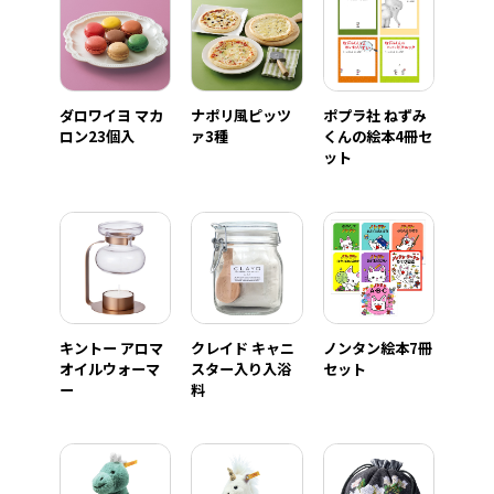
ダロワイヨ マカ
ナポリ風ピッツ
ポプラ社 ねずみ
ロン23個入
ァ3種
くんの絵本4冊セ
ット
キントー アロマ
クレイド キャニ
ノンタン絵本7冊
オイルウォーマ
スター入り入浴
セット
ー
料