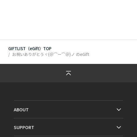
GIFTLIST（eGift）TOP
お祝いありがとうヾ(＠⌒ー⌒＠)ノ
のeGift
ABOUT
SUPPORT