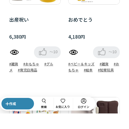
出産祝い
おめでとう
6,380円
4,180円
～10
～10
#雑貨
#おもちゃ
#グル
#ベビー＆キッズ
#雑貨
#お
メ
#育児日用品
もちゃ
#絵本
#知育玩具
作成
検索
お気に入り
ログイン