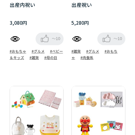
出産内祝い
出産祝い
3,080円
5,280円
～10
～10
#おもちゃ
#グルメ
#ベビー
#雑貨
#グルメ
#おもち
＆キッズ
#雑貨
#母の日
ゃ
#肉食系