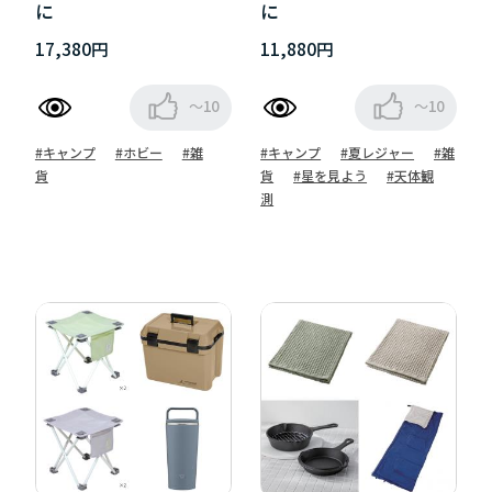
に
に
17,380円
11,880円
～10
～10
#キャンプ
#ホビー
#雑
#キャンプ
#夏レジャー
#雑
貨
貨
#星を見よう
#天体観
測