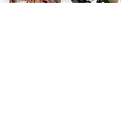
ギフトリスト公式
ドライブのお供に
野遊び好きさんのため
のギフト
11,880円
11,880円
～10
～10
#アウトドアライフ
#アウトド
ア好きへのプレゼント
#キャ
ンプ
#自然が好き
#週末ア
ウトドア