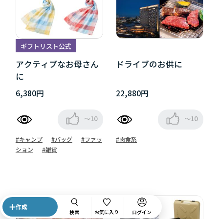
ギフトリスト公式
アクティブなお母さん
ドライブのお供に
に
6,380円
22,880円
～10
～10
#キャンプ
#バッグ
#ファッ
#肉食系
ション
#雑貨
作成
検索
お気に入り
ログイン